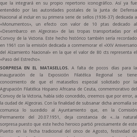
que la integrará en su propio repertorio iconográfico. Así ya fue
entendido por las autoridades postales de la Junta de Defensa
Nacional al incluir en su primera serie de sellos (1936-37) dedicada a
«Monumentos», un efecto con valor de 10 ptas dedicado al
«Desembarco en Algeciras» de las tropas transportadas por el
Convoy de la Victoria. Este hecho histórico también sería recordado
en 1961 con la emisión dedicada a conmemorar el «XXV Aniversario
del Alzamiento Nacional» en la que el valor de 80 cts representa el
«Paso del Estrecho».
SORPRESA EN EL MATASELLOS.
A falta de pocos días para l
inauguración de la Exposición Filatélica Regional se tiene
conocimiento de que el matasellos especial solicitado por la
Agrupación Filatélica Hispano Africana de Ceuta, conmemorativo del
Convoy de la Victoria, había sido concedido, creemos que por error, a
la ciudad de Algeciras. Con la finalidad de subsanar dicha anomalía se
comunica lo sucedido al Ayuntamiento que, en la Comisión
Permanente del 20.07.1951, deja constancia de «…Ia natural
sorpresa puesto que este hecho heroico partió precisamente de este
Puerto en la fecha tradicional del cinco de Agosto, festividad de