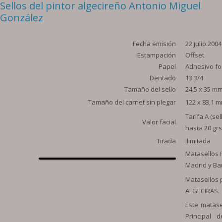
Sellos del pintor algecireño Antonio Miguel
González
Fecha emisión
22 julio 2004
Estampación
Offset
Papel
Adhesivo fo
Dentado
13 3/4
Tamaño del sello
24,5 x 35 mm.
Tamaño del carnet sin plegar
122 x 83,1 m
Tarifa A (se
Valor facial
hasta 20 grs
Tirada
Ilimitada
Matasellos P
Madrid y Ba
Matasellos p
ALGECIRAS.
Este matase
Principal 