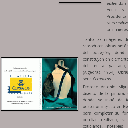
aistiendo al
Administrad
President
Numismático 
un numeroso
Tanto las imágenes de
reproducen obras pictór
del bodegón, donde
constituyen en elemento
del artista gaditano
(Algeciras, 1954). Obr
serie
Cerámicas
.
Procede Antonio Migu
diseño, de la pintura, 
donde se inició de f
posterior ingreso en Bel
para completar su for
peculiar realismo, se
cotidianos, notables