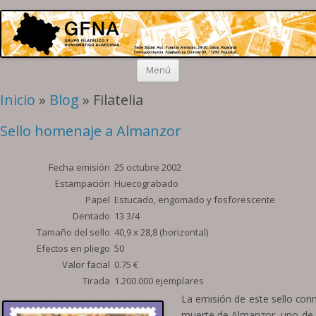
Grupo Algeciras
Filatelia y Numismática en el extremo sur de la península
Saltar
Menú
al
contenido
Inicio
»
Blog
» Filatelia
Sello homenaje a Almanzor
Fecha emisión
25 octubre 2002
Estampación
Huecograbado
Papel
Estucado, engomado y fosforescente
Dentado
13 3/4
Tamaño del sello
40,9 x 28,8 (horizontal)
Efectos en pliego
50
Valor facial
0.75 €
Tirada
1.200.000 ejemplares
La emisión de este sello con
muerte de Almanzor, uno de 