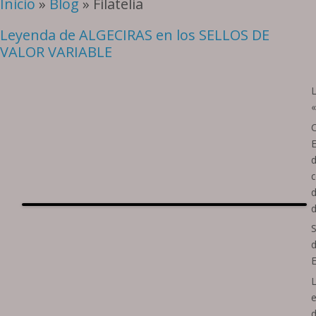
Inicio
»
Blog
» Filatelia
Leyenda de ALGECIRAS en los SELLOS DE
VALOR VARIABLE
C
E
d
c
d
d
S
d
E
e
d