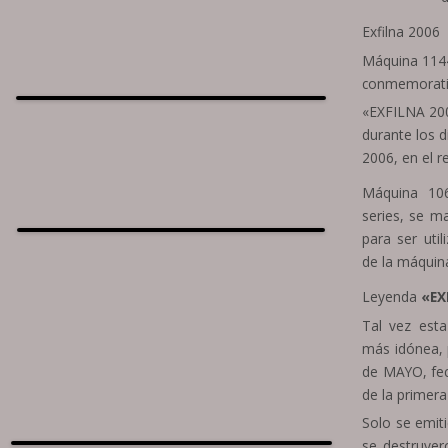
Exfilna 2006
Máquina 114
conmemorati
«EXFILNA 20
durante los d
2006, en el r
Máquina 106
series, se 
para ser uti
de la máquin
Leyenda
«EX
Tal vez esta
más idónea, 
de MAYO, fec
de la primera
Solo se emit
se destruye