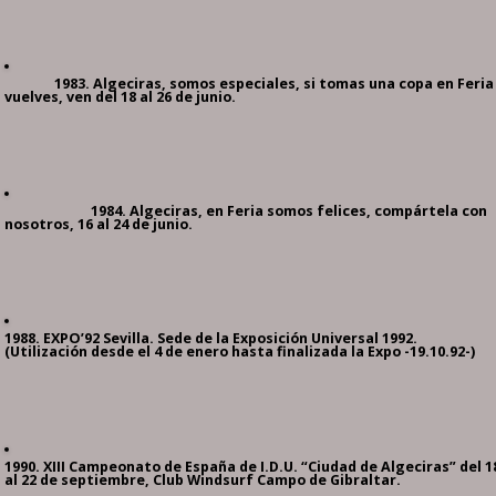
1983. Algeciras, somos especiales, si tomas una copa en Feria
vuelves, ven del 18 al 26 de junio.
1984. Algeciras, en Feria somos felices, compártela con
nosotros, 16 al 24 de junio.
1988. EXPO’92 Sevilla. Sede de la Exposición Universal 1992.
(Utilización desde el 4 de enero hasta finalizada la Expo -19.10.92-)
1990. XIII Campeonato de España de I.D.U. “Ciudad de Algeciras” del 1
al 22 de septiembre, Club Windsurf Campo de Gibraltar.