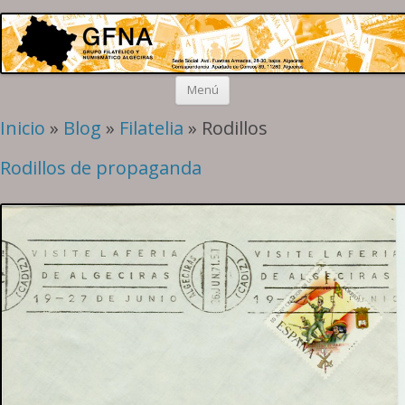
Grupo Algeciras
Filatelia y Numismática en el extremo sur de la península
Saltar
Menú
al
contenido
Inicio
»
Blog
»
Filatelia
» Rodillos
Rodillos de propaganda