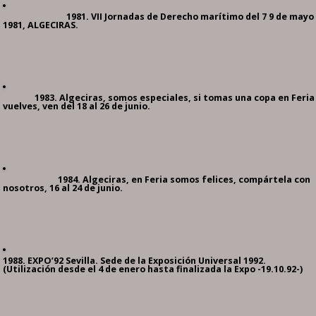
1981. VII Jornadas de Derecho marítimo del 7 9 de mayo
1981, ALGECIRAS.
1983. Algeciras, somos especiales, si tomas una copa en Feria
vuelves, ven del 18 al 26 de junio.
1984. Algeciras, en Feria somos felices, compártela con
nosotros, 16 al 24 de junio.
1988. EXPO’92 Sevilla. Sede de la Exposición Universal 1992.
(Utilización desde el 4 de enero hasta finalizada la Expo -19.10.92-)