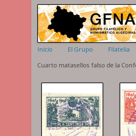
Filatelia y Numismática en el extremo sur de la p
Grupo Algeciras
Inicio
El Grupo
Filatelia
Actividades
Sellos per
Cuarto matasellos falso de la Conf
Contactar
Motivos Al
Historia
Historia po
La Conferencia
Matasellos
Rodillos