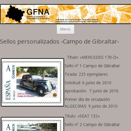
Grupo Algeciras
Filatelia y Numismática en el extremo sur de la península
Saltar
Menú
al
contenido
Sellos personalizados -Campo de Gibraltar-
Título: «MERCEDES 170-D»
Sello nº 1 Campo de Gibraltar
Tirada: 225 ejemplares
Solicitud: 6 junio de 2010
Aprobación: 7 junio de 2010
Primer día de circulación
ALGECIRAS: 9 junio de 2010
Título: «SEAT 132»
Sello nº 2 Campo de Gibraltar