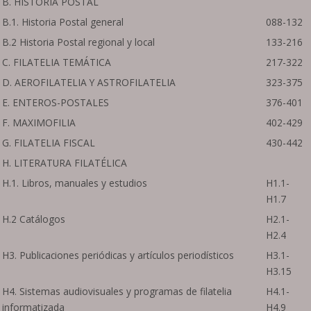
B. HISTORIA POSTAL
B.1. Historia Postal general
088-132
B.2 Historia Postal regional y local
133-216
C. FILATELIA TEMÁTICA
217-322
D. AEROFILATELIA Y ASTROFILATELIA
323-375
E. ENTEROS-POSTALES
376-401
F. MAXIMOFILIA
402-429
G. FILATELIA FISCAL
430-442
H. LITERATURA FILATÉLICA
H.1. Libros, manuales y estudios
H1.1-
H1.7
H.2 Catálogos
H2.1-
H2.4
H3. Publicaciones periódicas y artículos periodísticos
H3.1-
H3.15
H4. Sistemas audiovisuales y programas de filatelia
H4.1-
informatizada
H4.9