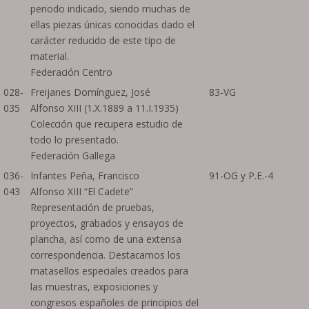
periodo indicado, siendo muchas de
ellas piezas únicas conocidas dado el
carácter reducido de este tipo de
material.
Federación Centro
028-
Freijanes Domínguez, José
83-VG
035
Alfonso XIII (1.X.1889 a 11.I.1935)
Colección que recupera estudio de
todo lo presentado.
Federación Gallega
036-
Infantes Peña, Francisco
91-OG y P.E.-4
043
Alfonso XIII “El Cadete”
Representación de pruebas,
proyectos, grabados y ensayos de
plancha, así como de una extensa
correspondencia. Destacamos los
matasellos especiales creados para
las muestras, exposiciones y
congresos españoles de principios del