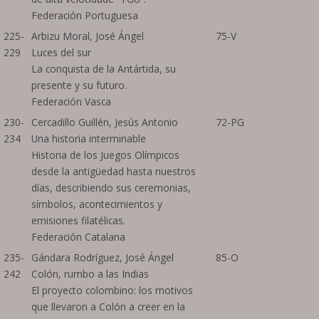
Federación Portuguesa
225-
Arbizu Moral, José Ángel
75-V
229
Luces del sur
La conquista de la Antártida, su
presente y su futuro.
Federación Vasca
230-
Cercadillo Guillén, Jesús Antonio
72-PG
234
Una historia interminable
Historia de los Juegos Olímpicos
desde la antigüedad hasta nuestros
días, describiendo sus ceremonias,
símbolos, acontecimientos y
emisiones filatélicas.
Federación Catalana
235-
Gándara Rodríguez, José Ángel
85-O
242
Colón, rumbo a las Indias
El proyecto colombino: los motivos
que llevaron a Colón a creer en la