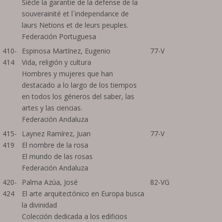
Siècle la garantie de la defense de la
souverainité et l´independance de
laurs Netions et de leurs peuples.
Federación Portuguesa
410-
Espinosa Martínez, Eugenio
77-V
414
Vida, religión y cultura
Hombres y mujeres que han
destacado a lo largo de los tiempos
en todos los géneros del saber, las
artes y las ciencias.
Federación Andaluza
415-
Laynez Ramírez, Juan
77-V
419
El nombre de la rosa
El mundo de las rosas
Federación Andaluza
420-
Palma Azúa, José
82-VG
424
El arte arquitectónico en Europa busca
la divinidad
Colección dedicada a los edificios