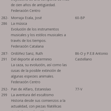
de cien años de antigüedad.
Federación Centro
282-
Morraja Ecala, José
60-BP
286
La música
Evolución de los instrumentos
musicales y los estilos musicales a
través de los tiempos.
Federación Catalana
287-
Ordóñez Sanz, Ruth
86-O y P.E.8 Antonio
291
Del deporte al exterminio
Castellano
La caza, su evolución, así como las
cusas de la posible extinción de
algunas especies animales.
Federación Centro
292-
Pan de Alfaro, Estanislao
77-V
299
La aventura del escultismo
Historia desde sus comienzos a la
actualidad, con piezas filatélicas