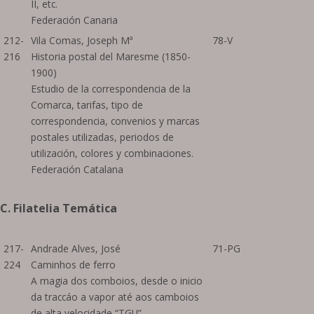
II, etc.
Federación Canaria
212-
Vila Comas, Joseph Mª
78-V
216
Historia postal del Maresme (1850-
1900)
Estudio de la correspondencia de la
Comarca, tarifas, tipo de
correspondencia, convenios y marcas
postales utilizadas, periodos de
utilización, colores y combinaciones.
Federación Catalana
C. Filatelia Temática
217-
Andrade Alves, José
71-PG
224
Caminhos de ferro
A magia dos comboios, desde o inicio
da traccáo a vapor até aos camboios
de alta velocidade “TGU”.