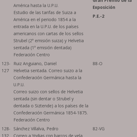
Gran Premio de la
América hasta la U.P.U.
Exposición
Estudio de las tarifas de Suiza a
P.E.-2
América en el periodo 1854 a la
entrada en la U.P.U. de los países
americanos con cartas de los sellos
Strubel (2ª emisión suiza) y Helvetia
sentada (1ª emisión dentada)
Federación Centro
123-
Ruiz Anguiano, Daniel
88-O
127
Helvetia sentada. Correo suizo a la
Confederación Germánica hasta la
U.P.U.
Correo suizo con sellos de Helvetia
sentada (sin dentar o Strubel y
dentada o Siztende) a los países de la
Confederación Germánica 1854-1875.
Federación Centro
128-
Sánchez Villalva, Pedro
82-VG
132
Correo a Yndias con barcos de vela