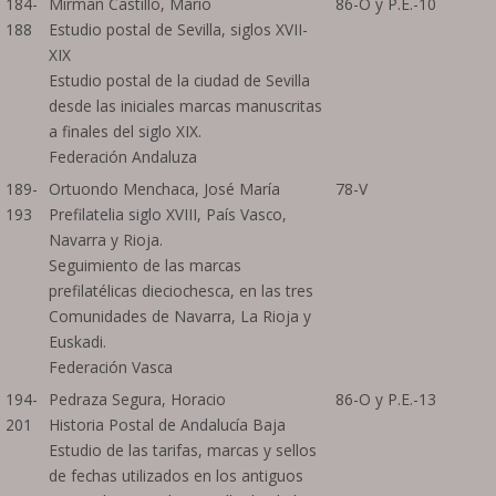
184-
Mirman Castillo, Mario
86-O y P.E.-10
188
Estudio postal de Sevilla, siglos XVII-
XIX
Estudio postal de la ciudad de Sevilla
desde las iniciales marcas manuscritas
a finales del siglo XIX.
Federación Andaluza
189-
Ortuondo Menchaca, José María
78-V
193
Prefilatelia siglo XVIII, País Vasco,
Navarra y Rioja.
Seguimiento de las marcas
prefilatélicas dieciochesca, en las tres
Comunidades de Navarra, La Rioja y
Euskadi.
Federación Vasca
194-
Pedraza Segura, Horacio
86-O y P.E.-13
201
Historia Postal de Andalucía Baja
Estudio de las tarifas, marcas y sellos
de fechas utilizados en los antiguos