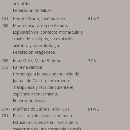
actualidad
Federación Andaluza
261-
Herraiz Gracia, José Antonio
81-VG
268
Monarquía, forma de Estado.
Explicación del concepto monarquía a
través de sus tipos, su evolución
histórica y su simbología.
Federación Aragonesa
269-
Imaz Ortiz, María Begoña
77-V
273
La reina cautiva
Homenaje a la apasionante vida de
Juana I de Castilla, ferozmente
manipulada y recluida durante el
espléndido renacimiento.
Federación Vasca
274-
Martínez de Salinas Trillo, Luis
81-VG
281
Philips: multinacional centenaria
Estudio a través de la filatelia de la
trayectoria de una compañía de más