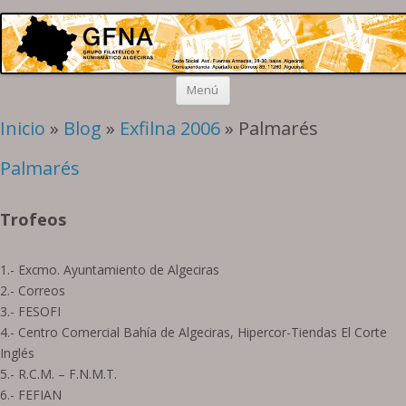
Grupo Algeciras
Filatelia y Numismática en el extremo sur de la península
Saltar
Menú
al
contenido
Inicio
»
Blog
»
Exfilna 2006
» Palmarés
Palmarés
Trofeos
1.- Excmo. Ayuntamiento de Algeciras
2.- Correos
3.- FESOFI
4.- Centro Comercial Bahía de Algeciras, Hipercor-Tiendas El Corte
Inglés
5.- R.C.M. – F.N.M.T.
6.- FEFIAN