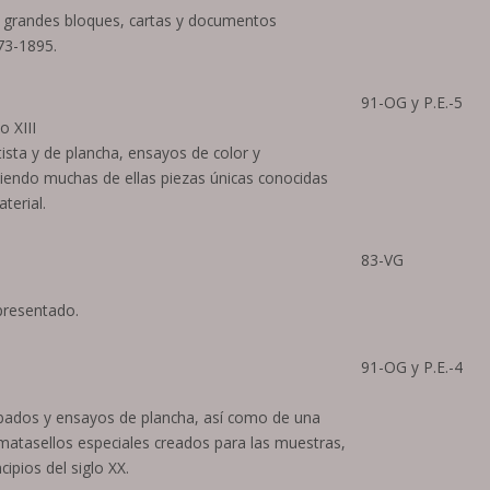
 y grandes bloques, cartas y documentos
873-1895.
91-OG y P.E.-5
o XIII
ista y de plancha, ensayos de color y
 siendo muchas de ellas piezas únicas conocidas
terial.
83-VG
presentado.
91-OG y P.E.-4
bados y ensayos de plancha, así como de una
atasellos especiales creados para las muestras,
ipios del siglo XX.