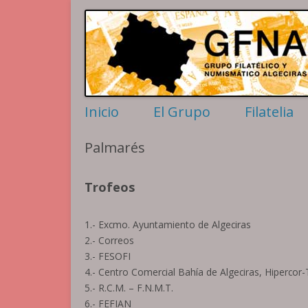
Filatelia y Numismática en el extremo sur de la p
Grupo Algeciras
Inicio
El Grupo
Filatelia
Actividades
Sellos per
Palmarés
Contactar
Motivos Al
Historia
Historia po
La Conferencia
Matasellos
Trofeos
Rodillos
1.- Excmo. Ayuntamiento de Algeciras
2.- Correos
3.- FESOFI
4.- Centro Comercial Bahía de Algeciras, Hipercor-
5.- R.C.M. – F.N.M.T.
6.- FEFIAN