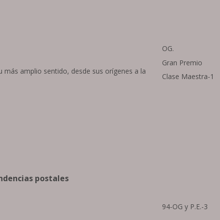
OG.
Gran Premio
su más amplio sentido, desde sus orígenes a la
Clase Maestra-1
endencias postales
94-OG y P.E.-3