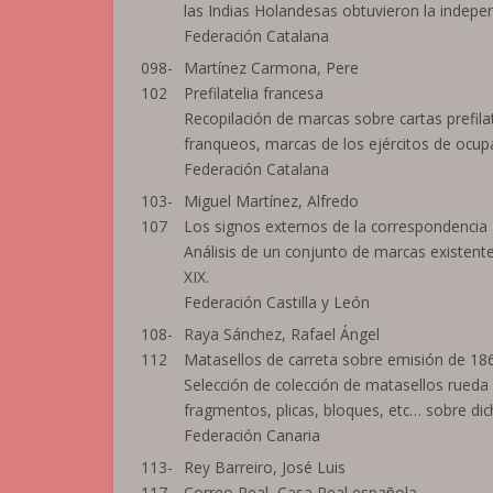
las Indias Holandesas obtuvieron la indepe
Federación Catalana
098-
Martínez Carmona, Pere
102
Prefilatelia francesa
Recopilación de marcas sobre cartas prefilat
franqueos, marcas de los ejércitos de ocu
Federación Catalana
103-
Miguel Martínez, Alfredo
107
Los signos externos de la correspondencia
Análisis de un conjunto de marcas existente
XIX.
Federación Castilla y León
108-
Raya Sánchez, Rafael Ángel
112
Matasellos de carreta sobre emisión de 18
Selección de colección de matasellos rueda 
fragmentos, plicas, bloques, etc… sobre dic
Federación Canaria
113-
Rey Barreiro, José Luis
117
Correo Real, Casa Real española