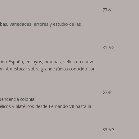
77-V
bas, variedades, errores y estudio de las
81-VG
rino España, ensayos, pruebas, sellos en nuevo,
ón. A destacar sobre grande (único conocido con
67-P
pendencia colonial
licos y filatélicos desde Fernando VII hasta la
83-VG