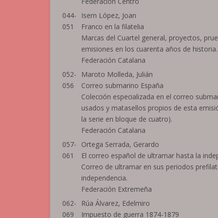
Federación Centro
044-
Isern López, Joan
051
Franco en la filatelia
Marcas del Cuartel general, proyectos, prue
emisiones en los cuarenta años de historia.
Federación Catalana
052-
Maroto Molleda, Julián
056
Correo submarino España
Colección especializada en el correo subma
usados y matasellos propios de esta emisi
la serie en bloque de cuatro).
Federación Catalana
057-
Ortega Serrada, Gerardo
061
El correo español de ultramar hasta la inde
Correo de ultramar en sus periodos prefilaté
independencia.
Federación Extremeña
062-
Rúa Álvarez, Edelmiro
069
Impuesto de guerra 1874-1879