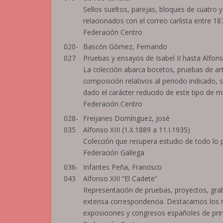
Sellos sueltos, parejas, bloques de cuatro
relacionados con el correo carlista entre 1
Federación Centro
020-
Bascón Gómez, Fernando
027
Pruebas y ensayos de Isabel II hasta Alfons
La colección abarca bocetos, pruebas de art
composición relativos al periodo indicado,
dado el carácter reducido de este tipo de ma
Federación Centro
028-
Freijanes Domínguez, José
035
Alfonso XIII (1.X.1889 a 11.I.1935)
Colección que recupera estudio de todo lo 
Federación Gallega
036-
Infantes Peña, Francisco
043
Alfonso XIII “El Cadete”
Representación de pruebas, proyectos, gra
extensa correspondencia. Destacamos los m
exposiciones y congresos españoles de princ