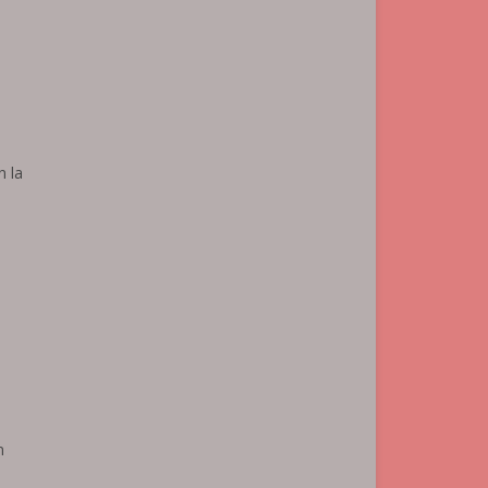
n la
n