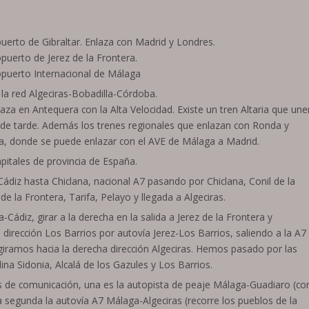
uerto de Gibraltar. Enlaza con Madrid y Londres.
puerto de Jerez de la Frontera.
opuerto Internacional de Málaga
 la red Algeciras-Bobadilla-Córdoba.
laza en Antequera con la Alta Velocidad. Existe un tren Altaria que une
 de tarde. Además los trenes regionales que enlazan con Ronda y
a, donde se puede enlazar con el AVE de Málaga a Madrid.
apitales de provincia de España.
ádiz hasta Chiclana, nacional A7 pasando por Chiclana, Conil de la
de la Frontera, Tarifa, Pelayo y llegada a Algeciras.
a-Cádiz, girar a la derecha en la salida a Jerez de la Frontera y
dirección Los Barrios por autovía Jerez-Los Barrios, saliendo a la A7
iramos hacia la derecha dirección Algeciras. Hemos pasado por las
na Sidonia, Alcalá de los Gazules y Los Barrios.
as de comunicación, una es la autopista de peaje Málaga-Guadiaro (co
la segunda la autovía A7 Málaga-Algeciras (recorre los pueblos de la