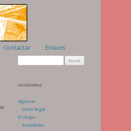
Contactar
Enlaces
Filatelia
Buscar:
Numismática
Algeciras
Webs amigas
CATEGORÍAS
Algeciras
or
 de
Cómo llegar
El Grupo
Actividades