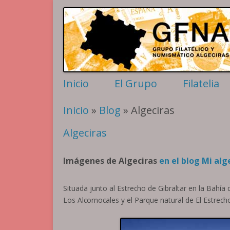
Filatelia y Numismática en el extremo sur de la p
Grupo Algeciras
Inicio
El Grupo
Filatelia
Actividades
Sellos per
Inicio
»
Blog
» Algeciras
Contactar
Motivos Al
Historia
Historia po
Algeciras
La Conferencia
Matasellos
Rodillos
Imágenes de Algeciras
en el blog Mi alg
Situada junto al Estrecho de Gibraltar en la Bahía
Los Alcornocales y el Parque natural de El Estrech