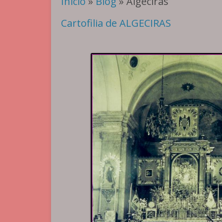
Inicio
»
Blog
» Algeciras
Cartofilia de ALGECIRAS