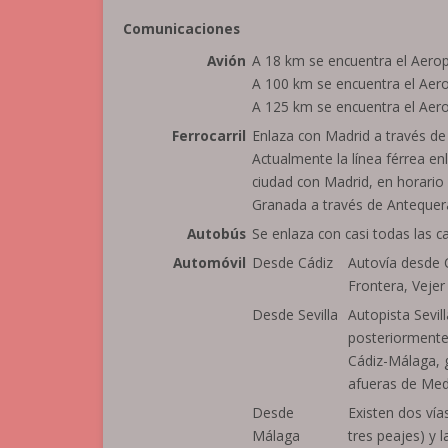
Comunicaciones
Avión
A 18 km se encuentra el Aerop
A 100 km se encuentra el Aero
A 125 km se encuentra el Aer
Ferrocarril
Enlaza con Madrid a través de
Actualmente la línea férrea en
ciudad con Madrid, en horario
Granada a través de Antequer
Autobús
Se enlaza con casi todas las c
Automóvil
Desde Cádiz
Autovía desde C
Frontera, Vejer 
Desde Sevilla
Autopista Sevill
posteriormente 
Cádiz-Málaga, g
afueras de Medi
Desde
Existen dos ví
Málaga
tres peajes) y 