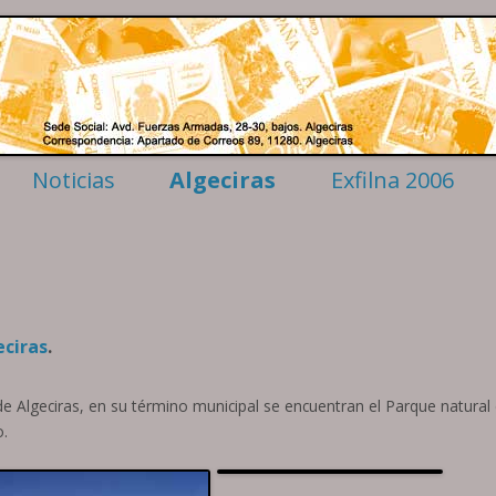
enínsula
Saltar
Noticias
Algeciras
Exfilna 2006
al
contenido
sonalizados
Cómo llegar
Convocatoria
geciras
Reglamento
stal
Comisarios
Jurados
Colecciones
eciras
.
Actos
Comité organizad
 de Algeciras, en su término municipal se encuentran el Parque natural
Alojamiento
o.
Palmarés
Material