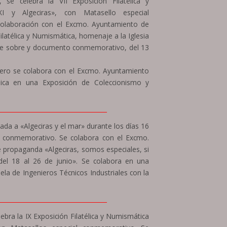
e celebra la VII Exposición Filatélica y
I y Algeciras», con Matasello especial
olaboración con el Excmo. Ayuntamiento de
Filatélica y Numismática, homenaje a la Iglesia
n de sobre y documento conmemorativo, del 13
ero se colabora con el Excmo. Ayuntamiento
élica en una Exposición de Coleccionismo y
____________________________________
icada a «Algeciras y el mar» durante los días 16
l conmemorativo. Se colabora con el Excmo.
de propaganda «Algeciras, somos especiales, si
el 18 al 26 de junio». Se colabora en una
uela de Ingenieros Técnicos Industriales con la
____________________________________
ebra la IX Exposición Filatélica y Numismática