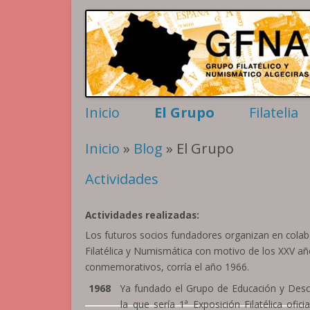
Filatelia y Numismática en el extremo sur de la p
Grupo Algeciras
Inicio
El Grupo
Filatelia
Actividades
Sellos per
Inicio
»
Blog
» El Grupo
Contactar
Motivos A
Historia
Historia p
Actividades
La Conferencia
Matasello
Rodillos
Actividades realizadas:
Los futuros socios fundadores organizan en colabo
Filatélica y Numismática con motivo de los XXV años
conmemorativos, corría el año 1966.
1968
Ya fundado el Grupo de Educación y Desc
la que sería 1ª Exposición Filatélica ofi