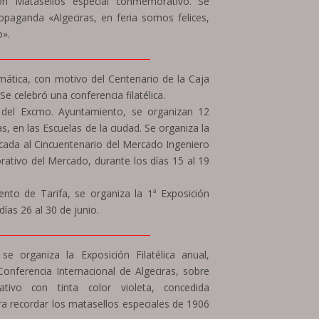
on Matasellos especial conmemorativo. Se
ropaganda «Algeciras, en feria somos felices,
o».
____________________________________
smática, con motivo del Centenario de la Caja
Se celebró una conferencia filatélica.
 del Excmo. Ayuntamiento, se organizan 12
s, en las Escuelas de la ciudad. Se organiza la
icada al Cincuentenario del Mercado Ingeniero
ativo del Mercado, durante los días 15 al 19
nto de Tarifa, se organiza la 1ª Exposición
días 26 al 30 de junio.
____________________________________
 organiza la Exposición Filatélica anual,
onferencia Internacional de Algeciras, sobre
ivo con tinta color violeta, concedida
ara recordar los matasellos especiales de 1906