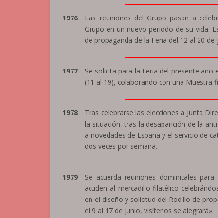
_______________________________
1976
Las reuniones del Grupo pasan a celebra
Grupo en un nuevo periodo de su vida. Est
de propaganda de la Feria del 12 al 20 de 
_______________________________
1977
Se solicita para la Feria del presente año
(11 al 19), colaborando con una Muestra fila
_______________________________
1978
Tras celebrarse las elecciones a Junta Dir
la situación, tras la desaparición de la an
a novedades de España y el servicio de cat
dos veces por semana.
_______________________________
1979
Se acuerda reuniones dominicales para e
acuden al mercadillo filatélico celebránd
en el diseño y solicitud del Rodillo de p
el 9 al 17 de junio, visítenos se alegrará».