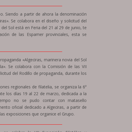
____________________________________
. Siendo a partir de ahora la denominación
ras». Se colabora en el diseño y solicitud del
del Sol está en Feria del 21 al 29 de junio, te
ción de las Espamer provinciales, esta se
____________________________________
 propaganda «Algeciras, marinera novia del Sol
lla». Se colabora con la Comisión de las VII
icitud del Rodillo de propaganda, durante los
ones regionales de filatelia, se organiza la 6ª
nte los días 19 al 22 de marzo, dedicada a la
tiempo no se pudo contar con matasello
nto oficial dedicado a Algeciras, a partir de
las exposiciones que organice el Grupo.
____________________________________