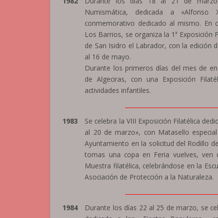
1982
Durante los días 18 al 21 de marzo, s
Numismática, dedicada a «Alfonso X
conmemorativo dedicado al mismo. En c
Los Barrios, se organiza la 1ª Exposición 
de San Isidro el Labrador, con la edició
al 16 de mayo.
Durante los primeros días del mes de en
de Algeciras, con una Exposición Filat
actividades infantiles.
_______________________________
1983
Se celebra la VIII Exposición Filatélica ded
al 20 de marzo», con Matasello especia
Ayuntamiento en la solicitud del Rodillo 
tomas una copa en Feria vuelves, ven d
Muestra filatélica, celebrándose en la Esc
Asociación de Protección a la Naturaleza.
_______________________________
1984
Durante los días 22 al 25 de marzo, se cel