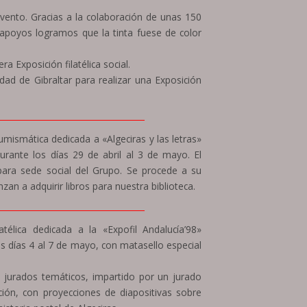
vento. Gracias a la colaboración de unas 150
poyos logramos que la tinta fuese de color
a Exposición filatélica social.
dad de Gibraltar para realizar una Exposición
____________________________________
Numismática dedicada a «Algeciras y las letras»
rante los días 29 de abril al 3 de mayo. El
ara sede social del Grupo. Se procede a su
n a adquirir libros para nuestra biblioteca.
____________________________________
atélica dedicada a la «Expofil Andalucía’98»
os días 4 al 7 de mayo, con matasello especial
e jurados temáticos, impartido por un jurado
ición, con proyecciones de diapositivas sobre