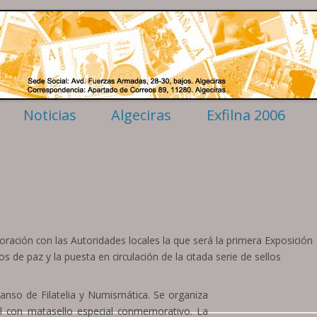
enínsula
Saltar
Noticias
Algeciras
Exfilna 2006
al
contenido
sonalizados
Cómo llegar
Convocatoria
lgeciras
Reglamento
ostal
Comisarios
s
Jurados
Colecciones
Actos
ración con las Autoridades locales la que será la primera Exposición
Comité organizado
 de paz y la puesta en circulación de la citada serie de sellos
Alojamiento
Palmarés
anso de Filatelia y Numismática. Se organiza
Material
cial con matasello especial conmemorativo. La