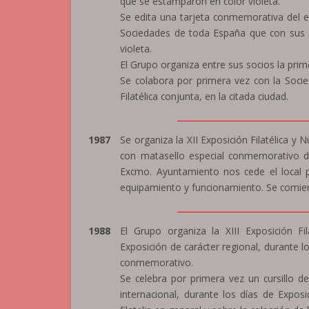
que se estamparon en color violeta.
Se edita una tarjeta conmemorativa del e
Sociedades de toda España que con sus a
violeta.
El Grupo organiza entre sus socios la primer
Se colabora por primera vez con la Socie
Filatélica conjunta, en la citada ciudad.
_______________________________
1987
Se organiza la XII Exposición Filatélica y 
con matasello especial conmemorativo du
Excmo. Ayuntamiento nos cede el local p
equipamiento y funcionamiento. Se comienza
_______________________________
1988
El Grupo organiza la XIII Exposición Fil
Exposición de carácter regional, durante l
conmemorativo.
Se celebra por primera vez un cursillo d
internacional, durante los días de Expos