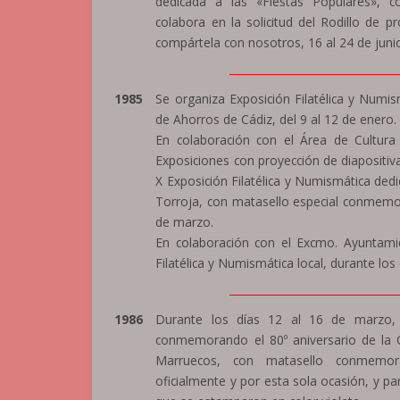
dedicada a las «Fiestas Populares», c
colabora en la solicitud del Rodillo de p
compártela con nosotros, 16 al 24 de juni
_______________________________
1985
Se organiza Exposición Filatélica y Numi
de Ahorros de Cádiz, del 9 al 12 de enero. 
En colaboración con el Área de Cultura
Exposiciones con proyección de diapositiva
X Exposición Filatélica y Numismática ded
Torroja, con matasello especial conmemor
de marzo.
En colaboración con el Excmo. Ayuntamie
Filatélica y Numismática local, durante los 
_______________________________
1986
Durante los días 12 al 16 de marzo, se
conmemorando el 80º aniversario de la C
Marruecos, con matasello conmemorat
oficialmente y por esta sola ocasión, y p