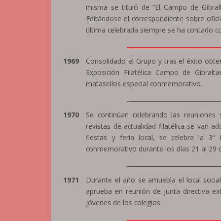
misma se tituló de “El Campo de Gibralt
Editándose el correspondiente sobre ofici
última celebrada siempre se ha contado con
_______________________________
1969
Consolidado el Grupo y tras el éxito obte
Exposición Filatélica Campo de Gibralt
matasellos especial conmemorativo.
_______________________________
1970
Se continúan celebrando las reuniones s
revistas de actualidad filatélica se van a
fiestas y feria local, se celebra la 3ª 
conmemorativo durante los días 21 al 29 d
_______________________________
1971
Durante el año se amuebla el local socia
aprueba en reunión de junta directiva ex
jóvenes de los colegios.
_______________________________