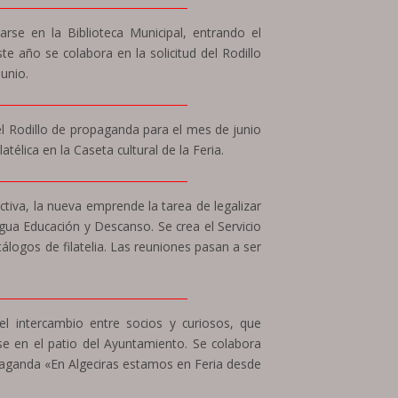
____________________________________
rse en la Biblioteca Municipal, entrando el
e año se colabora en la solicitud del Rodillo
junio.
____________________________________
 el Rodillo de propaganda para el mes de junio
télica en la Caseta cultural de la Feria.
____________________________________
ectiva, la nueva emprende la tarea de legalizar
tigua Educación y Descanso. Se crea el Servicio
álogos de filatelia. Las reuniones pasan a ser
____________________________________
l intercambio entre socios y curiosos, que
ose en el patio del Ayuntamiento. Se colabora
ropaganda «En Algeciras estamos en Feria desde