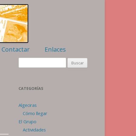
Contactar
Enlaces
Filatelia
Buscar:
Numismática
Algeciras
Webs amigas
CATEGORÍAS
Algeciras
r
Cómo llegar
El Grupo
Actividades