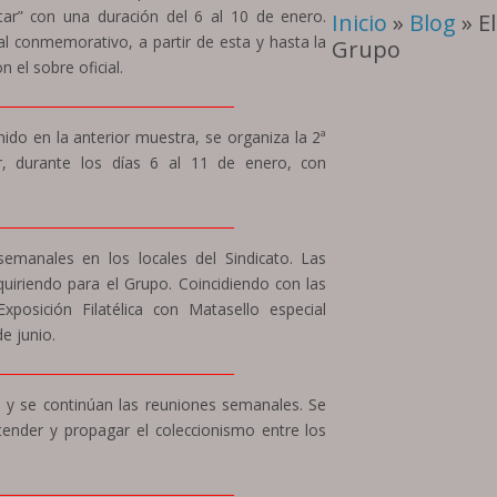
ar” con una duración del 6 al 10 de enero.
Inicio
»
Blog
» El
al conmemorativo, a partir de esta y hasta la
Grupo
 el sobre oficial.
____________________________________
nido en la anterior muestra, se organiza la 2ª
ar, durante los días 6 al 11 de enero, con
____________________________________
emanales en los locales del Sindicato. Las
dquiriendo para el Grupo. Coincidiendo con las
Exposición Filatélica con Matasello especial
e junio.
____________________________________
l y se continúan las reuniones semanales. Se
tender y propagar el coleccionismo entre los
____________________________________