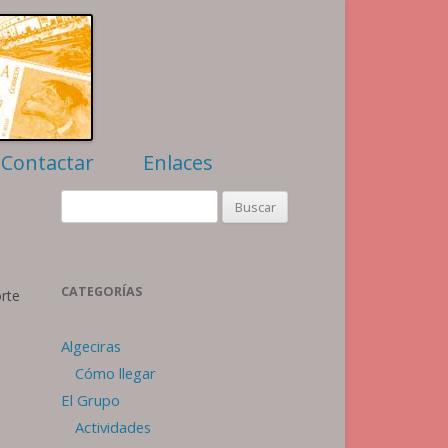
Contactar
Enlaces
Filatelia
Buscar:
Numismática
Algeciras
Webs amigas
CATEGORÍAS
orte
Algeciras
Cómo llegar
El Grupo
Actividades