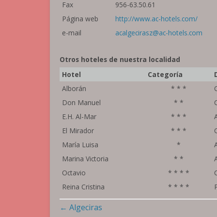
Fax
956-63.50.61
Página web
http://www.ac-hotels.com/
e-mail
acalgecirasz@ac-hotels.com
Otros hoteles de nuestra localidad
Hotel
Categoría
Alborán
* * *
Don Manuel
* *
E.H. Al-Mar
* * *
El Mirador
* * *
María Luisa
*
Marina Victoria
* *
Octavio
* * * *
Reina Cristina
* * * *
Navegación
←
Algeciras