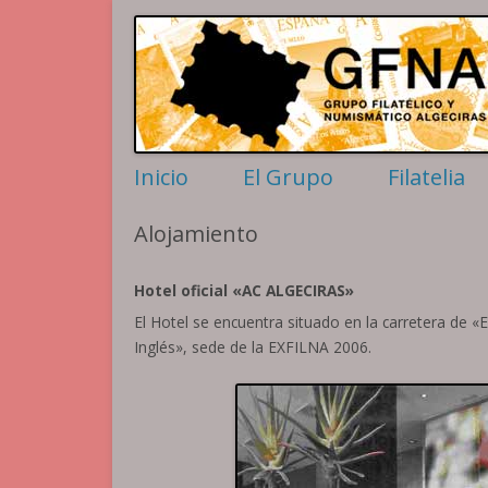
Filatelia y Numismática en el extremo sur de la p
Grupo Algeciras
Inicio
El Grupo
Filatelia
Actividades
Sellos per
Alojamiento
Contactar
Motivos Al
Historia
Historia po
Hotel oficial «AC ALGECIRAS»
La Conferencia
Matasellos
Rodillos
El Hotel se encuentra situado en la carretera de «E
Inglés», sede de la EXFILNA 2006.