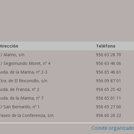
Dirección
Teléfono
C/ Alamo, s/n
956 63 28 70
C/ Segismundo Moret, nº 4
956 63 46 06
Avda. de la Marina, nº 2-3
956 65 46 61
Ctra. de El Rinconcillo, s/n
956 09 87 01
Avda. de Francia, nº 2
956 65 25 42
Avda. de la Marina, nº 7
956 65 01 11
C/ San Bernardo, nº 1
956 65 27 00
Paseo de la Conferencia, s/n
956 60 26 22
Comité organizad