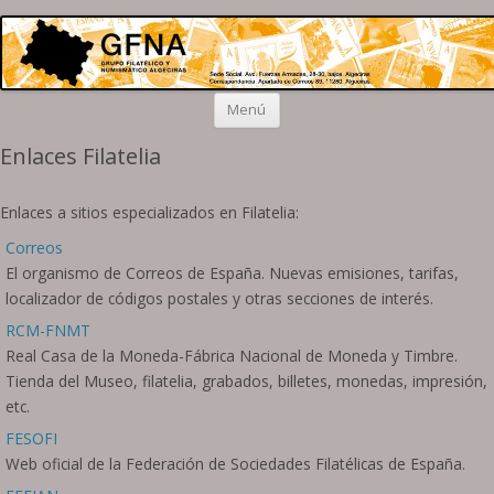
Grupo Algeciras
Filatelia y Numismática en el extremo sur de la península
Saltar
Menú
al
contenido
Enlaces Filatelia
Enlaces a sitios especializados en Filatelia:
Correos
El organismo de Correos de España. Nuevas emisiones, tarifas,
localizador de códigos postales y otras secciones de interés.
RCM-FNMT
Real Casa de la Moneda-Fábrica Nacional de Moneda y Timbre.
Tienda del Museo, filatelia, grabados, billetes, monedas, impresión,
etc.
FESOFI
Web oficial de la Federación de Sociedades Filatélicas de España.